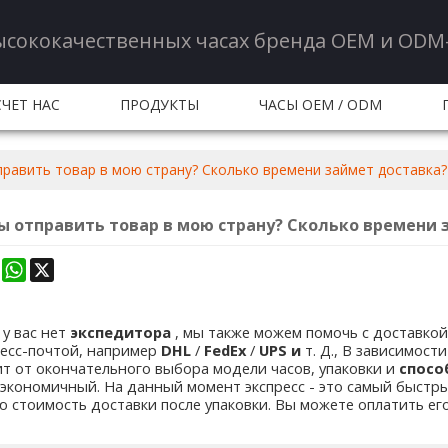
ысококачественных часах бренда OEM и ODM-
ЧЕТ НАС
ПРОДУКТЫ
ЧАСЫ OEM / ODM
УЖИВАНИЕ
КОЛИЧЕСТВО И СЕРВИС
НОВОСТИ
равить товар в мою страну? Сколько времени займет доставка?
 ВОПРОСЫ
СВЯЗАТЬСЯ С НАМИ
СВЯЖИТЕСЬ С 
ы отправить товар в мою страну? Сколько времени 
k
erest
Mastodon
WhatsApp
X
 у вас нет
экспедитора
, мы также можем помочь с доставкой
ресс-почтой, например
DHL
/
FedEx
/
UPS и
т. Д., В зависимост
т от окончательного выбора модели часов, упаковки и
спосо
экономичный. На данный момент экспресс - это самый быстры
 стоимость доставки после упаковки. Вы можете оплатить его