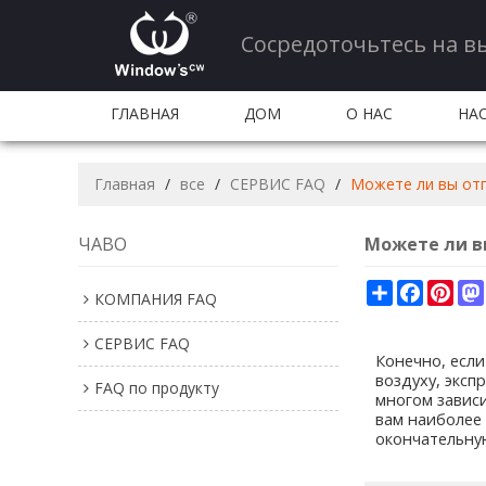
Сосредоточьтесь на в
ГЛАВНАЯ
ДОМ
О НАС
НАС
ПРОИЗВОДСТВО
КОЛИЧЕСТВО И ОБСЛ
Главная
/
все
/
СЕРВИС FAQ
/
Можете ли вы отп
ВОПРОСЫ-ОТВЕТЫ
ЧАСТО ЗАДАВАЕМЫЕ
ЧАВО
Можете ли в
Share
Faceboo
Pint
КОМПАНИЯ FAQ
СЕРВИС FAQ
Конечно, если
воздуху, эксп
FAQ по продукту
многом зависи
вам наиболее 
окончательную